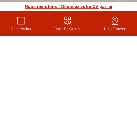
Nous recrutons ! Déposez votre CV par ici
Réservation
Repas De Groupe
Nous Trouver
Chez Félix
RESTAURANT BESANÇON
Bienvenue
C
hez Félix
, le restaurant
emblématique de Besançon où la
tradition culinaire de brasserie se marie
parfaitement avec une ambiance