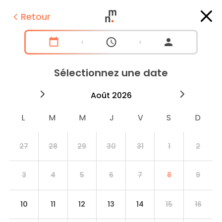
Retour
Sélectionnez une date
2026
août
2026
septe
27
28
29
30
31
1
2
3
4
5
6
7
8
9
10
11
12
13
14
15
16